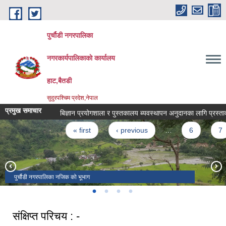
Skip to main content
पुर्चौडी नगरपालिका
नगरकार्यपालिकाकाे कार्यालय
हाट,बैतडी
सुदुरपश्चिम प्रदेश,नेपाल
प्रमुख समाचार
बिज्ञान प्रयोगशाला र पुस्तकालय ब्यवस्थापन अनुदानका लागि प्रस्ताव पेश ग
Pages
« first
‹ previous
…
6
7
पुर्चौडी नगरपालिका नजिक को भूभाग
डिलाशैनी भगवती मन्दिर
संक्षिप्त परिचय : -