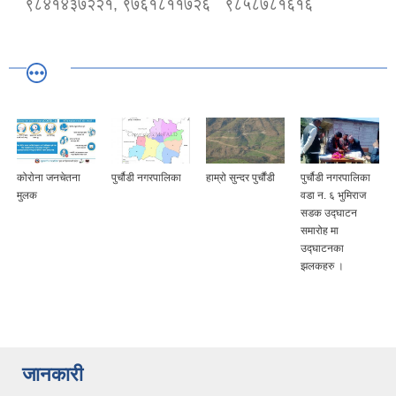
९८४१४३७२२१, ९७६१८११७२६
९८५८७८१६१६
कोराेना जनचेतना
पुर्चौडी नगरपालिका
हाम्रो सुन्दर पुर्चौंडी
पुर्चौडी नगरपालिका
मुलक
वडा न. ६ भुमिराज
सडक उद्घ‍ाटन
समारोह मा
उद्घ‍ाटनका
झलकहरु ।
जानकारी