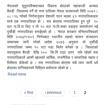
नेपालको सुदुरपश्चिमाञ्चल विकास क्षेत्रको महाकाली अञ्चल
बैतडी जिल्लामा पर्ने यो नगर पालिका नेपाल सरकारको मिति २०७१।
०८।१६ गतेको निर्णयानुसार देशभरी गठन भएका ६१ नगरपालिकाहरु
मध्ये एक नगरपालिका हो । यस क्षेत्रमा नगरपालिका हुन पुर्व १०
वटा गा.वि.स थिए र ती १० वटा गा.वि.सका वडाहरु समायोजन भई
पुर्चौडी नगरपालिका बनाईएको हो । नेपाल सरकार मन्त्रिपरिषदको
मिति २०७३/११/०९ निर्णयबाट स्थानीय तहको शासन संञ्चालन
सम्बन्धमा जारी गरेको आदेश २०७३ अनुसार यो पुर्चौडी
नगरपालिका जम्मा १० वटा वडा मिलेर बनेको छ । जिल्लाको
सदरमुकाम बैतडी देखि १०० कि.मि टाढा उत्तर तर्फ रहेको यस
नगरपालिकाले आफ्नै खालको धार्मिक, राजनैतिक र सामाजिक महत्व र
विशेषता बोकेको छ । यस नगरपलिका क्षेत्रमा सबै जात जाती धर्म
क्षेत्रका मानिसहरुको मिश्रित बसोवास रहेको छ ।
Read more
about संक्षिप्त परिचय : -
Pages
« first
‹ previous
1
2
उपभोक्ता समितिले मालसमान ,सेवा तथा हेभी मेशीनरी अउजार भाडामा लिदा वा खरिद गर्दा अवलम्बन गर्नुपर्ने प्रकृयाहरु