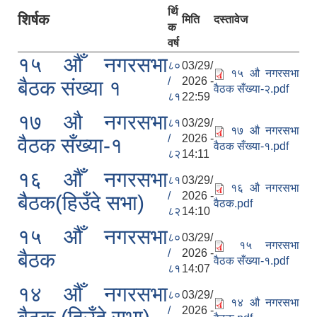
र्थि
शिर्षक
मिति
दस्तावेज
क
वर्ष
१५ औँ नगरसभा
८०
03/29/
१५ औ नगरसभा
/
2026 -
बैठक संख्या १
वैठक सँख्या-२.pdf
८१
22:59
१७ औ नगरसभा
८१
03/29/
१७ औ नगरसभा
/
2026 -
वैठक सँख्या-१
वैठक सँख्या-१.pdf
८२
14:11
१६ औँ नगरसभा
८१
03/29/
१६ औ नगरसभा
/
2026 -
बैठक(हिउँदे सभा)
वैठक.pdf
८२
14:10
१५ औँ नगरसभा
८०
03/29/
१५ नगरसभा
/
2026 -
बैठक
वैठक सँख्या-१.pdf
८१
14:07
१४ औँ नगरसभा
८०
03/29/
१४ औ नगरसभा
/
2026 -
उपभोक्ता समितिले मालसमान ,सेवा तथा हेभी मेशीनरी अउजार भाडामा लिदा वा खरिद गर्दा अवलम्बन गर्नुपर्ने प्रकृयाहरु