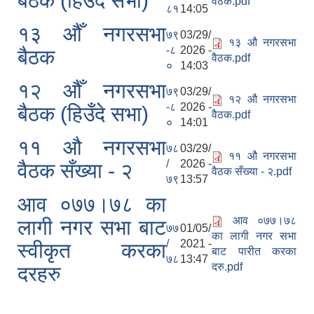
बैठक (हिउँदे सभा)
वैठक.pdf
८१
14:05
१३ औँ नगरसभा
७९
03/29/
१३ औ नगरसभा
-८
2026 -
बैठक
वैठक.pdf
०
14:03
१२ औँ नगरसभा
७९
03/29/
१२ औ नगरसभा
-८
2026 -
बैठक (हिउँदे सभा)
वैठक.pdf
०
14:01
११ औ नगरसभा
७८
03/29/
११ औ नगरसभा
/
2026 -
वैठक सँख्या - २
वैठक सँख्या - २.pdf
७९
13:57
आव ०७७।७८ का
आव ०७७।७८
लागी नगर सभा बाट
७७
01/05/
का लागी नगर सभा
/
2021 -
स्वीकृत करका
बाट पारीत करका
७८
13:47
दरु.pdf
दरहरु