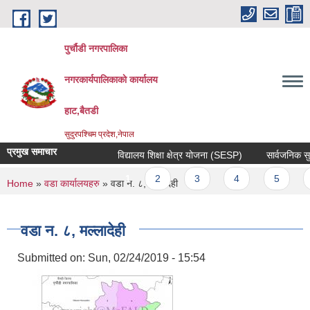
Skip to main content
पुर्चौडी नगरपालिका
नगरकार्यपालिकाकाे कार्यालय
हाट,बैतडी
सुदुरपश्चिम प्रदेश,नेपाल
प्रमुख समाचार
विद्यालय शिक्षा क्षेत्र योजना (SESP)
सार्वजनिक सुनुव
Pages
1
2
3
4
5
6
You are here
Home
»
वडा कार्यालयहरु
» वडा न. ८, मल्लादेही
वडा न. ८, मल्लादेही
Submitted on:
Sun, 02/24/2019 - 15:54