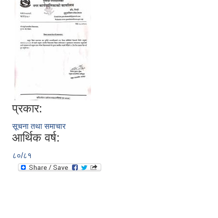
प्रकार:
सूचना तथा समाचार
आर्थिक वर्ष:
८०/८१
उपभोक्ता समितिले मालसमान ,सेवा तथा हेभी मेशीनरी अउजार भाडामा लिदा वा खरिद गर्दा अवलम्बन गर्नुपर्ने प्रकृयाहरु