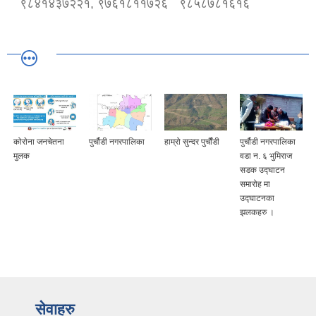
९८४१४३७२२१, ९७६१८११७२६
९८५८७८१६१६
कोराेना जनचेतना
पुर्चौडी नगरपालिका
हाम्रो सुन्दर पुर्चौंडी
पुर्चौडी नगरपालिका
मुलक
वडा न. ६ भुमिराज
सडक उद्घ‍ाटन
समारोह मा
उद्घ‍ाटनका
झलकहरु ।
सेवाहरु