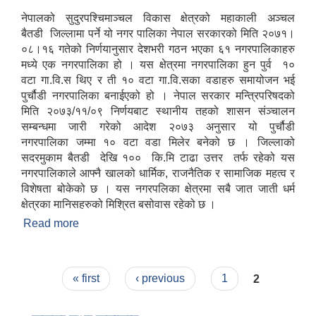
नेपालको सुदुरपश्चिमाञ्चल विकास क्षेत्रको महाकाली अञ्चल
बैतडी जिल्लामा पर्ने यो नगर पालिका नेपाल सरकारको मिति २०७१।
०८।१६ गतेको निर्णयानुसार देशभरी गठन भएका ६१ नगरपालिकाहरु
मध्ये एक नगरपालिका हो । यस क्षेत्रमा नगरपालिका हुन पुर्व १०
वटा गा.वि.स थिए र ती १० वटा गा.वि.सका वडाहरु समायोजन भई
पुर्चौडी नगरपालिका बनाईएको हो । नेपाल सरकार मन्त्रिपरिषदको
मिति २०७३/११/०९ निर्णयबाट स्थानीय तहको शासन संञ्चालन
सम्बन्धमा जारी गरेको आदेश २०७३ अनुसार यो पुर्चौडी
नगरपालिका जम्मा १० वटा वडा मिलेर बनेको छ । जिल्लाको
सदरमुकाम बैतडी देखि १०० कि.मि टाढा उत्तर तर्फ रहेको यस
नगरपालिकाले आफ्नै खालको धार्मिक, राजनैतिक र सामाजिक महत्व र
विशेषता बोकेको छ । यस नगरपलिका क्षेत्रमा सबै जात जाती धर्म
क्षेत्रका मानिसहरुको मिश्रित बसोवास रहेको छ ।
Read more
about संक्षिप्त परिचय : -
Pages
« first
‹ previous
1
2
उपभोक्ता समितिले मालसमान ,सेवा तथा हेभी मेशीनरी अउजार भाडामा लिदा वा खरिद गर्दा अवलम्बन गर्नुपर्ने प्रकृयाहरु