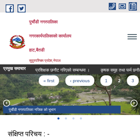
Skip to main content
पुर्चौडी नगरपालिका
नगरकार्यपालिकाकाे कार्यालय
हाट,बैतडी
सुदुरपश्चिम प्रदेश,नेपाल
प्रमुख समाचार
प्रशिक्षक छनौट गरिएको सम्बन्धमा ।
कृषक समुह तथा फर्म छनाैट सम्
Pages
« first
‹ previous
1
2
3
पुर्चौडी नगरपालिका नजिक को भूभाग
डिलाशैनी भगवती मन्दिर
संक्षिप्त परिचय : -