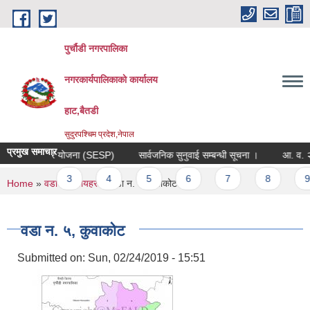
Skip to main content
पुर्चौडी नगरपालिका
नगरकार्यपालिकाकाे कार्यालय
हाट,बैतडी
सुदुरपश्चिम प्रदेश,नेपाल
प्रमुख समाचार
लय शिक्षा क्षेत्र योजना (SESP)
सार्वजनिक सुनुवाई सम्बन्धी सूचना ।
आ. व. २०८
ages
2
3
4
5
6
7
8
9
You are here
Home
»
वडा कार्यालयहरु
» वडा न. ५, कुवाकोट
वडा न. ५, कुवाकोट
Submitted on:
Sun, 02/24/2019 - 15:51