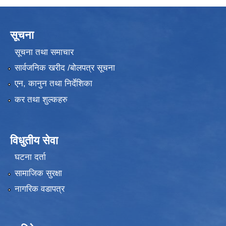
सूचना
सूचना तथा समाचार
सार्वजनिक खरीद /बोलपत्र सूचना
एन, कानुन तथा निर्देशिका
कर तथा शुल्कहरु
विधुतीय सेवा
घटना दर्ता
सामाजिक सुरक्षा
नागरिक वडापत्र
उपभोक्ता समितिले मालसमान ,सेवा तथा हेभी मेशीनरी अउजार भाडामा लिदा वा खरिद गर्दा अवलम्बन गर्नुपर्ने प्रकृयाहरु