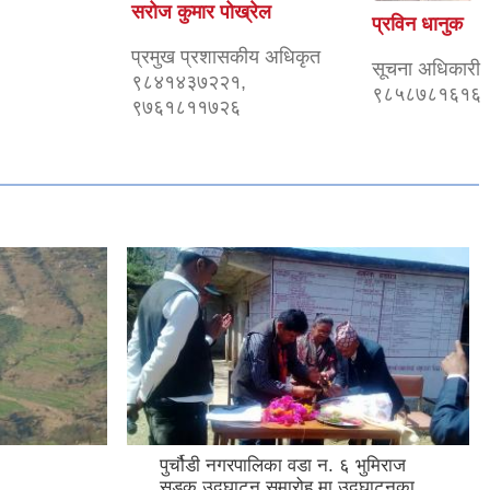
सरोज कुमार पोख्रेल
प्रविन धानुक
प्रमुख प्रशासकीय अधिकृत
सूचना अधिकारी
९८४१४३७२२१,
९८५८७८१६१६
९७६१८११७२६
पुर्चौडी नगरपालिका वडा न. ६ भुमिराज
सडक उद्घ‍ाटन समारोह मा उद्घ‍ाटनका