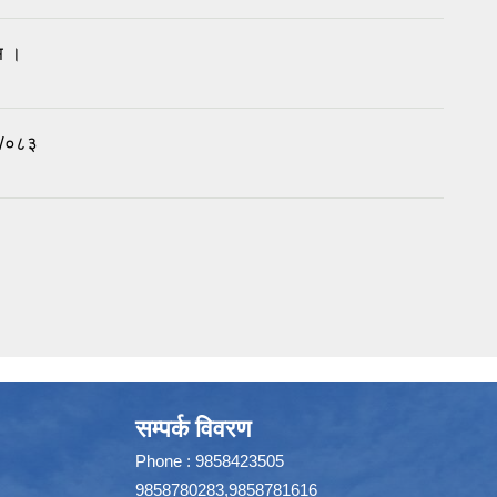
म ।
२/०८३
सम्पर्क विवरण
Phone : 9858423505
9858780283,9858781616