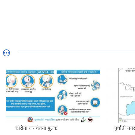
कोराेना जनचेतना मुलक
पुर्चौडी न