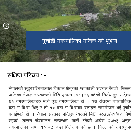
पुर्चौडी नगरपालिका नजिक को भूभाग
डिलाशैनी भगवती मन्दिर
संक्षिप्त परिचय : -
नेपालको सुदुरपश्चिमाञ्चल विकास क्षेत्रको महाकाली अञ्चल बैतडी जिल्लाम
पालिका नेपाल सरकारको मिति २०७१।०८।१६ गतेको निर्णयानुसार देश
६१ नगरपालिकाहरु मध्ये एक नगरपालिका हो । यस क्षेत्रमा नगरपालिका
वटा गा.वि.स थिए र ती १० वटा गा.वि.सका वडाहरु समायोजन भई पुर्च
बनाईएको हो । नेपाल सरकार मन्त्रिपरिषदको मिति २०७३/११/०९ निर्ण
तहको शासन संञ्चालन सम्बन्धमा जारी गरेको आदेश २०७३ अनुसार
नगरपालिका जम्मा १० वटा वडा मिलेर बनेको छ । जिल्लाको सदरमुका