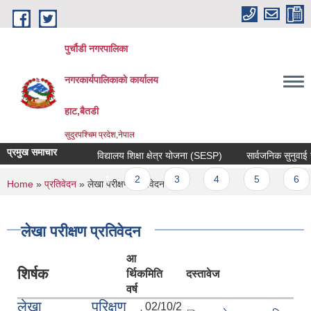
Skip to main content
पुर्चौडी नगरपालिका
नगरकार्यपालिकाकाे कार्यालय
हाट,बैतडी
सुदुरपश्चिम प्रदेश,नेपाल
प्रमुख समाचार
विद्यालय शिक्षा क्षेत्र योजना (SESP)
सार्वजनिक सुनुवाई सम्
Pages
1
2
3
4
5
6
You are here
Home
»
प्रतिवेदन
» लेखा परीक्षण प्रतिवेदन
लेखा परीक्षण प्रतिवेदन
आ
शिर्षक
र्थिक
मिति
दस्तावेज
वर्ष
लेखा परिक्षण
02/10/2