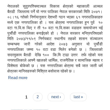
नेपालको सुदुरपश्चिमाञ्चल विकास क्षेत्रको महाकाली अञ्चल
बैतडी जिल्लामा पर्ने यो नगर पालिका नेपाल सरकारको मिति २०७१।
०८।१६ गतेको निर्णयानुसार देशभरी गठन भएका ६१ नगरपालिकाहरु
मध्ये एक नगरपालिका हो । यस क्षेत्रमा नगरपालिका हुन पुर्व १०
वटा गा.वि.स थिए र ती १० वटा गा.वि.सका वडाहरु समायोजन भई
पुर्चौडी नगरपालिका बनाईएको हो । नेपाल सरकार मन्त्रिपरिषदको
मिति २०७३/११/०९ निर्णयबाट स्थानीय तहको शासन संञ्चालन
सम्बन्धमा जारी गरेको आदेश २०७३ अनुसार यो पुर्चौडी
नगरपालिका जम्मा १० वटा वडा मिलेर बनेको छ । जिल्लाको
सदरमुकाम बैतडी देखि १०० कि.मि टाढा उत्तर तर्फ रहेको यस
नगरपालिकाले आफ्नै खालको धार्मिक, राजनैतिक र सामाजिक महत्व र
विशेषता बोकेको छ । यस नगरपलिका क्षेत्रमा सबै जात जाती धर्म
क्षेत्रका मानिसहरुको मिश्रित बसोवास रहेको छ ।
Read more
about संक्षिप्त परिचय : -
Pages
1
2
next ›
last »
उपभोक्ता समितिले मालसमान ,सेवा तथा हेभी मेशीनरी अउजार भाडामा लिदा वा खरिद गर्दा अवलम्बन गर्नुपर्ने प्रकृयाहरु