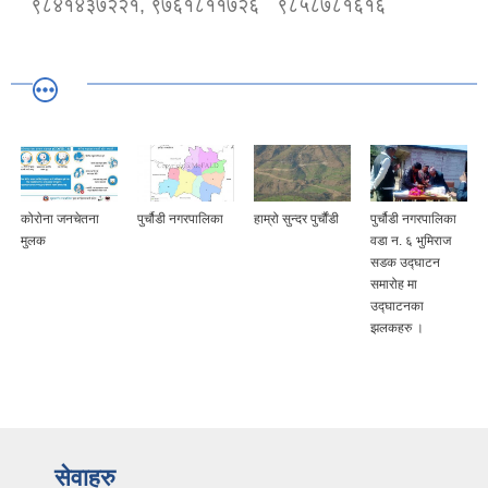
९८४१४३७२२१, ९७६१८११७२६
९८५८७८१६१६
कोराेना जनचेतना
पुर्चौडी नगरपालिका
हाम्रो सुन्दर पुर्चौंडी
पुर्चौडी नगरपालिका
मुलक
वडा न. ६ भुमिराज
सडक उद्घ‍ाटन
समारोह मा
उद्घ‍ाटनका
झलकहरु ।
सेवाहरु