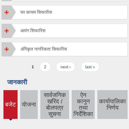
घर कायम सिफारीस
आपंग सिफारिस
अंगिकृत नागरिकता सिफारिस
Pages
1
2
next ›
last »
जानकारी
सार्वजनिक
ऐन
खरिद /
कानुन
कार्यापालिका
बजेट
याेजना
(active
बाेलपत्र
तथा
निर्णय
tab)
सुचना
निर्देशिका