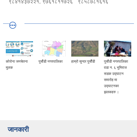
९८४१४३७२२१, ९७६१८११७२६
९८५८७८१६१६
कोराेना जनचेतना
पुर्चौडी नगरपालिका
हाम्रो सुन्दर पुर्चौंडी
पुर्चौडी नगरपालिका
मुलक
वडा न. ६ भुमिराज
सडक उद्घ‍ाटन
समारोह मा
उद्घ‍ाटनका
झलकहरु ।
जानकारी