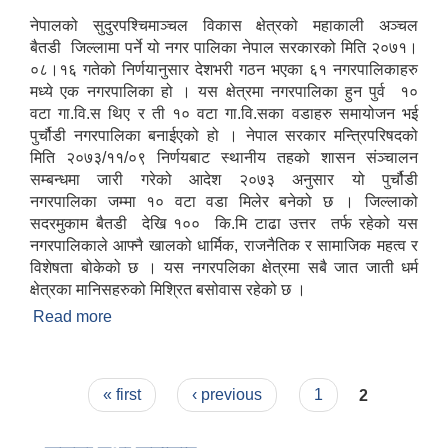
नेपालको सुदुरपश्चिमाञ्चल विकास क्षेत्रको महाकाली अञ्चल
बैतडी जिल्लामा पर्ने यो नगर पालिका नेपाल सरकारको मिति २०७१।
०८।१६ गतेको निर्णयानुसार देशभरी गठन भएका ६१ नगरपालिकाहरु
मध्ये एक नगरपालिका हो । यस क्षेत्रमा नगरपालिका हुन पुर्व १०
वटा गा.वि.स थिए र ती १० वटा गा.वि.सका वडाहरु समायोजन भई
पुर्चौडी नगरपालिका बनाईएको हो । नेपाल सरकार मन्त्रिपरिषदको
मिति २०७३/११/०९ निर्णयबाट स्थानीय तहको शासन संञ्चालन
सम्बन्धमा जारी गरेको आदेश २०७३ अनुसार यो पुर्चौडी
नगरपालिका जम्मा १० वटा वडा मिलेर बनेको छ । जिल्लाको
सदरमुकाम बैतडी देखि १०० कि.मि टाढा उत्तर तर्फ रहेको यस
नगरपालिकाले आफ्नै खालको धार्मिक, राजनैतिक र सामाजिक महत्व र
विशेषता बोकेको छ । यस नगरपलिका क्षेत्रमा सबै जात जाती धर्म
क्षेत्रका मानिसहरुको मिश्रित बसोवास रहेको छ ।
Read more
about संक्षिप्त परिचय : -
Pages
« first
‹ previous
1
2
उपभोक्ता समितिले मालसमान ,सेवा तथा हेभी मेशीनरी अउजार भाडामा लिदा वा खरिद गर्दा अवलम्बन गर्नुपर्ने प्रकृयाहरु