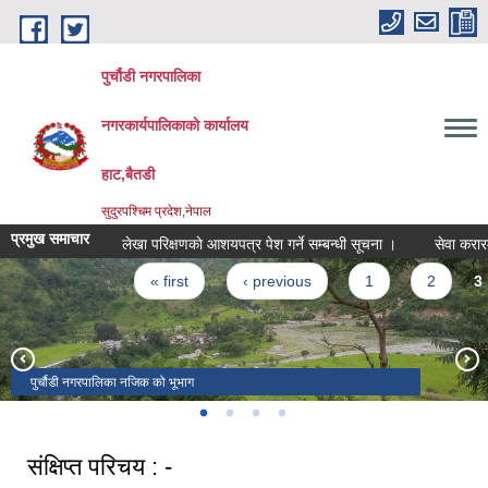
Skip to main content
पुर्चौडी नगरपालिका
नगरकार्यपालिकाकाे कार्यालय
हाट,बैतडी
सुदुरपश्चिम प्रदेश,नेपाल
प्रमुख समाचार
लेखा परिक्षणकाे आशयपत्र पेश गर्ने सम्बन्धी सूचना ।
सेवा करारमा पद
Pages
« first
‹ previous
1
2
3
पुर्चौडी नगरपालिका नजिक को भूभाग
डिलाशैनी भगवती मन्दिर
संक्षिप्त परिचय : -