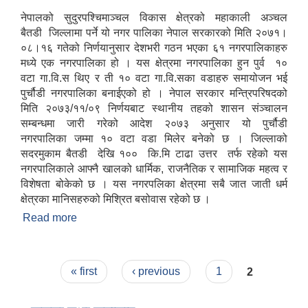
नेपालको सुदुरपश्चिमाञ्चल विकास क्षेत्रको महाकाली अञ्चल
बैतडी जिल्लामा पर्ने यो नगर पालिका नेपाल सरकारको मिति २०७१।
०८।१६ गतेको निर्णयानुसार देशभरी गठन भएका ६१ नगरपालिकाहरु
मध्ये एक नगरपालिका हो । यस क्षेत्रमा नगरपालिका हुन पुर्व १०
वटा गा.वि.स थिए र ती १० वटा गा.वि.सका वडाहरु समायोजन भई
पुर्चौडी नगरपालिका बनाईएको हो । नेपाल सरकार मन्त्रिपरिषदको
मिति २०७३/११/०९ निर्णयबाट स्थानीय तहको शासन संञ्चालन
सम्बन्धमा जारी गरेको आदेश २०७३ अनुसार यो पुर्चौडी
नगरपालिका जम्मा १० वटा वडा मिलेर बनेको छ । जिल्लाको
सदरमुकाम बैतडी देखि १०० कि.मि टाढा उत्तर तर्फ रहेको यस
नगरपालिकाले आफ्नै खालको धार्मिक, राजनैतिक र सामाजिक महत्व र
विशेषता बोकेको छ । यस नगरपलिका क्षेत्रमा सबै जात जाती धर्म
क्षेत्रका मानिसहरुको मिश्रित बसोवास रहेको छ ।
Read more
about संक्षिप्त परिचय : -
Pages
« first
‹ previous
1
2
उपभोक्ता समितिले मालसमान ,सेवा तथा हेभी मेशीनरी अउजार भाडामा लिदा वा खरिद गर्दा अवलम्बन गर्नुपर्ने प्रकृयाहरु