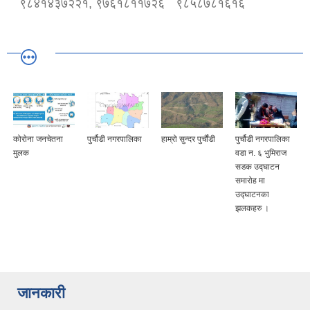
९८४१४३७२२१, ९७६१८११७२६
९८५८७८१६१६
कोराेना जनचेतना
पुर्चौडी नगरपालिका
हाम्रो सुन्दर पुर्चौंडी
पुर्चौडी नगरपालिका
मुलक
वडा न. ६ भुमिराज
सडक उद्घ‍ाटन
समारोह मा
उद्घ‍ाटनका
झलकहरु ।
जानकारी