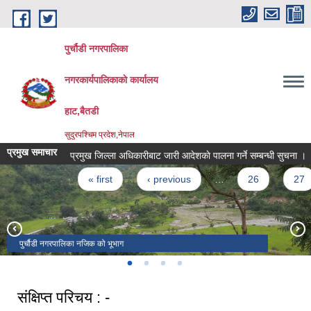
Skip to main content
पुर्चौडी नगरपालिका
नगरकार्यपालिकाकाे कार्यालय
हाट,बैतडी
सुदुरपश्चिम प्रदेश,नेपाल
प्रमुख समाचार
प्रमुख जिल्ला अधिकारीबाट जारी आदेशकाे पालना गर्ने सम्बन्धी सुचना ।
Pages
« first
‹ previous
…
26
27
पुर्चौडी नगरपालिका नजिक को भूभाग
डिलाशैनी भगवती मन्दिर
संक्षिप्त परिचय : -