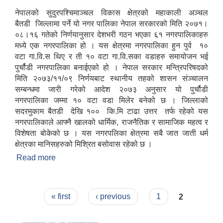
नेपालको सुदुरपश्चिमाञ्चल विकास क्षेत्रको महाकाली अञ्चल
बैतडी जिल्लामा पर्ने यो नगर पालिका नेपाल सरकारको मिति २०७१।
०८।१६ गतेको निर्णयानुसार देशभरी गठन भएका ६१ नगरपालिकाहरु
मध्ये एक नगरपालिका हो । यस क्षेत्रमा नगरपालिका हुन पुर्व १०
वटा गा.वि.स थिए र ती १० वटा गा.वि.सका वडाहरु समायोजन भई
पुर्चौडी नगरपालिका बनाईएको हो । नेपाल सरकार मन्त्रिपरिषदको
मिति २०७३/११/०९ निर्णयबाट स्थानीय तहको शासन संञ्चालन
सम्बन्धमा जारी गरेको आदेश २०७३ अनुसार यो पुर्चौडी
नगरपालिका जम्मा १० वटा वडा मिलेर बनेको छ । जिल्लाको
सदरमुकाम बैतडी देखि १०० कि.मि टाढा उत्तर तर्फ रहेको यस
नगरपालिकाले आफ्नै खालको धार्मिक, राजनैतिक र सामाजिक महत्व र
विशेषता बोकेको छ । यस नगरपलिका क्षेत्रमा सबै जात जाती धर्म
क्षेत्रका मानिसहरुको मिश्रित बसोवास रहेको छ ।
Read more
about संक्षिप्त परिचय : -
Pages
« first
‹ previous
1
2
उपभोक्ता समितिले मालसमान ,सेवा तथा हेभी मेशीनरी अउजार भाडामा लिदा वा खरिद गर्दा अवलम्बन गर्नुपर्ने प्रकृयाहरु