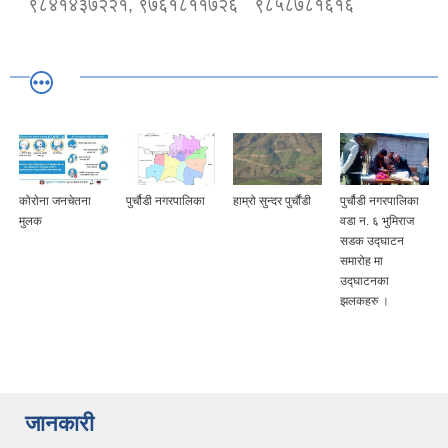
९८४१४३७२२१, ९७६१८११७२६
९८५८७८१६१६
कोराेना जनचेतना
पुर्चौडी नगरपालिका
हाम्रो सुन्दर पुर्चौंडी
पुर्चौडी नगरपालिका
मुलक
वडा न. ६ भुमिराज
सडक उद्घ‍ाटन
समारोह मा
उद्घ‍ाटनका
झलकहरु ।
जानकारी