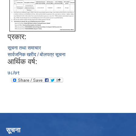
प्रकार:
सूचना तथा समाचार
सार्वजनिक खरीद / बोलपत्र सूचना
आर्थिक वर्ष:
७८/७९
सूचना
उपभोक्ता समितिले मालसमान ,सेवा तथा हेभी मेशीनरी अउजार भाडामा लिदा वा खरिद गर्दा अवलम्बन गर्नुपर्ने प्रकृयाहरु