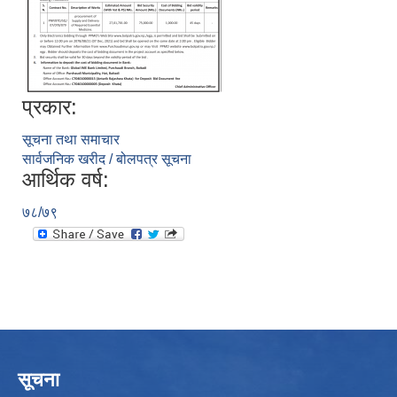
प्रकार:
सूचना तथा समाचार
सार्वजनिक खरीद / बोलपत्र सूचना
आर्थिक वर्ष:
७८/७९
सूचना
उपभोक्ता समितिले मालसमान ,सेवा तथा हेभी मेशीनरी अउजार भाडामा लिदा वा खरिद गर्दा अवलम्बन गर्नुपर्ने प्रकृयाहरु