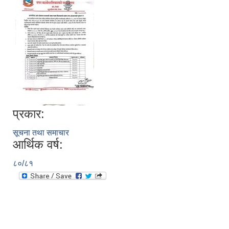
प्रकार:
सूचना तथा समाचार
आर्थिक वर्ष:
८०/८१
उपभोक्ता समितिले मालसमान ,सेवा तथा हेभी मेशीनरी अउजार भाडामा लिदा वा खरिद गर्दा अवलम्बन गर्नुपर्ने प्रकृयाहरु