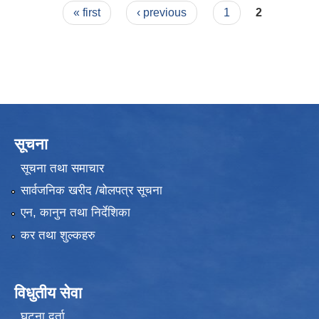
Pages
« first
‹ previous
1
2
सूचना
सूचना तथा समाचार
सार्वजनिक खरीद /बोलपत्र सूचना
एन, कानुन तथा निर्देशिका
कर तथा शुल्कहरु
विधुतीय सेवा
घटना दर्ता
उपभोक्ता समितिले मालसमान ,सेवा तथा हेभी मेशीनरी अउजार भाडामा लिदा वा खरिद गर्दा अवलम्बन गर्नुपर्ने प्रकृयाहरु