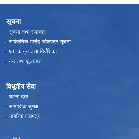
सूचना
सूचना तथा समाचार
सार्वजनिक खरीद /बोलपत्र सूचना
एन, कानुन तथा निर्देशिका
कर तथा शुल्कहरु
विधुतीय सेवा
घटना दर्ता
सामाजिक सुरक्षा
नागरिक वडापत्र
उपभोक्ता समितिले मालसमान ,सेवा तथा हेभी मेशीनरी अउजार भाडामा लिदा वा खरिद गर्दा अवलम्बन गर्नुपर्ने प्रकृयाहरु