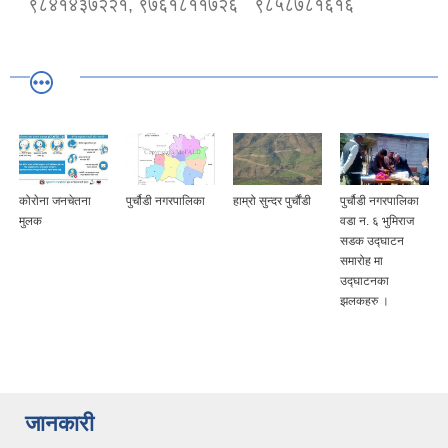
९८४१४३७२२१, ९७६१८११७२६
९८५८७८१६१६
कोराेना जनचेतना
पुर्चौडी नगरपालिका
हाम्रो सुन्दर पुर्चौंडी
पुर्चौडी नगरपालिका
मुलक
वडा न. ६ भुमिराज
सडक उद्घ‍ाटन
समारोह मा
उद्घ‍ाटनका
झलकहरु ।
जानकारी