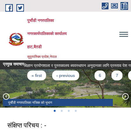
Skip to main content
पुर्चौडी नगरपालिका
नगरकार्यपालिकाकाे कार्यालय
हाट,बैतडी
सुदुरपश्चिम प्रदेश,नेपाल
प्रमुख समाचार
बिज्ञान प्रयोगशाला र पुस्तकालय ब्यवस्थापन अनुदानका लागि प्रस्ताव पेश गर्ने सम
Pages
« first
‹ previous
…
6
7
8
पुर्चौडी नगरपालिका नजिक को भूभाग
डिलाशैनी भगवती मन्दिर
संक्षिप्त परिचय : -