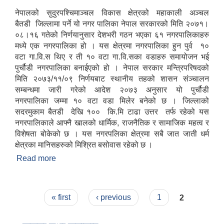
नेपालको सुदुरपश्चिमाञ्चल विकास क्षेत्रको महाकाली अञ्चल
बैतडी जिल्लामा पर्ने यो नगर पालिका नेपाल सरकारको मिति २०७१।
०८।१६ गतेको निर्णयानुसार देशभरी गठन भएका ६१ नगरपालिकाहरु
मध्ये एक नगरपालिका हो । यस क्षेत्रमा नगरपालिका हुन पुर्व १०
वटा गा.वि.स थिए र ती १० वटा गा.वि.सका वडाहरु समायोजन भई
पुर्चौडी नगरपालिका बनाईएको हो । नेपाल सरकार मन्त्रिपरिषदको
मिति २०७३/११/०९ निर्णयबाट स्थानीय तहको शासन संञ्चालन
सम्बन्धमा जारी गरेको आदेश २०७३ अनुसार यो पुर्चौडी
नगरपालिका जम्मा १० वटा वडा मिलेर बनेको छ । जिल्लाको
सदरमुकाम बैतडी देखि १०० कि.मि टाढा उत्तर तर्फ रहेको यस
नगरपालिकाले आफ्नै खालको धार्मिक, राजनैतिक र सामाजिक महत्व र
विशेषता बोकेको छ । यस नगरपलिका क्षेत्रमा सबै जात जाती धर्म
क्षेत्रका मानिसहरुको मिश्रित बसोवास रहेको छ ।
Read more
about संक्षिप्त परिचय : -
Pages
« first
‹ previous
1
2
उपभोक्ता समितिले मालसमान ,सेवा तथा हेभी मेशीनरी अउजार भाडामा लिदा वा खरिद गर्दा अवलम्बन गर्नुपर्ने प्रकृयाहरु