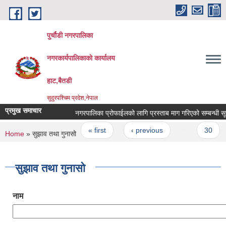
Skip to main content
पुर्चौडी नगरपालिका
नगरकार्यपालिकाकाे कार्यालय
हाट,बैतडी
सुदुरपश्चिम प्रदेश,नेपाल
प्रमुख समाचार
नगरपालिका प्रोफाईलको लागि प्रस्ताब माग गरिएको सम्बन्धी सूचन
Pages
« first
‹ previous
…
30
You are here
Home
» सुझाव तथा गुनासो
सुझाव तथा गुनासो
नाम