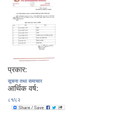
प्रकार:
सूचना तथा समाचार
आर्थिक वर्ष:
८१/८२
उपभोक्ता समितिले मालसमान ,सेवा तथा हेभी मेशीनरी अउजार भाडामा लिदा वा खरिद गर्दा अवलम्बन गर्नुपर्ने प्रकृयाहरु