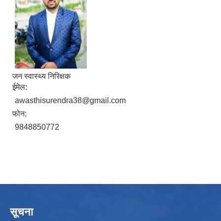
जन स्वास्थ्य निरिक्षक
ईमेल:
awasthisurendra38@gmail.com
फोन:
9848850772
सूचना
उपभोक्ता समितिले मालसमान ,सेवा तथा हेभी मेशीनरी अउजार भाडामा लिदा वा खरिद गर्दा अवलम्बन गर्नुपर्ने प्रकृयाहरु