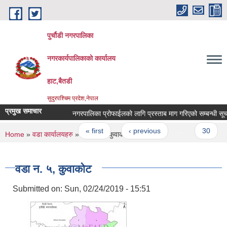
Skip to main content
पुर्चौडी नगरपालिका
नगरकार्यपालिकाकाे कार्यालय
हाट,बैतडी
सुदुरपश्चिम प्रदेश,नेपाल
प्रमुख समाचार
नगरपालिका प्रोफाईलको लागि प्रस्ताब माग गरिएको सम्बन्धी सूचना 
Pages
« first
‹ previous
…
30
You are here
Home
»
वडा कार्यालयहरु
» वडा न. ५, कुवाकोट
वडा न. ५, कुवाकोट
Submitted on:
Sun, 02/24/2019 - 15:51