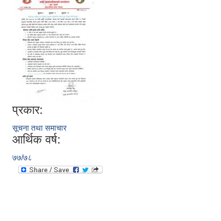
प्रकार:
सूचना तथा समाचार
आर्थिक वर्ष:
७७/७८
उपभोक्ता समितिले मालसमान ,सेवा तथा हेभी मेशीनरी अउजार भाडामा लिदा वा खरिद गर्दा अवलम्बन गर्नुपर्ने प्रकृयाहरु