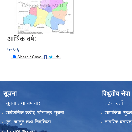
आर्थिक वर्ष:
७५/७६
सूचना
विधुतीय सेवा
सूचना तथा समाचार
घटना दर्ता
सार्वजनिक खरीद /बोलपत्र सूचना
सामाजिक सुरक्ष
एन, कानुन तथा निर्देशिका
नागरिक वडापत्
कर तथा शुल्कहरु