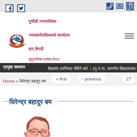
Skip to main content
पुर्चौडी नगरपालिका
नगरकार्यपालिकाकाे कार्यालय
हाट,बैतडी
सुदुरपश्चिम प्रदेश,नेपाल
प्रमुख समाचार
बैठकमा उपस्थित भैदिने बारे । (पु‍.न.पा. अन्तर्गत बिद्य
Pages
« first
‹ previous
…
27
You are here
Home
» धिरेन्द्र बहादुर बम
धिरेन्द्र बहादुर बम