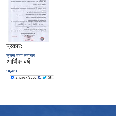
प्रकार:
सूचना तथा समाचार
आर्थिक वर्ष:
७६/७७
उपभोक्ता समितिले मालसमान ,सेवा तथा हेभी मेशीनरी अउजार भाडामा लिदा वा खरिद गर्दा अवलम्बन गर्नुपर्ने प्रकृयाहरु