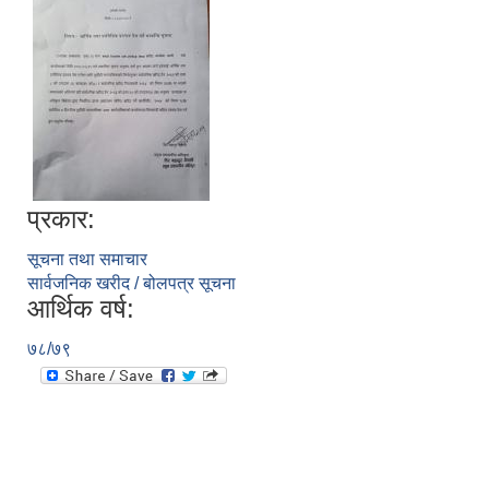
प्रकार:
सूचना तथा समाचार
सार्वजनिक खरीद / बोलपत्र सूचना
आर्थिक वर्ष:
७८/७९
उपभोक्ता समितिले मालसमान ,सेवा तथा हेभी मेशीनरी अउजार भाडामा लिदा वा खरिद गर्दा अवलम्बन गर्नुपर्ने प्रकृयाहरु