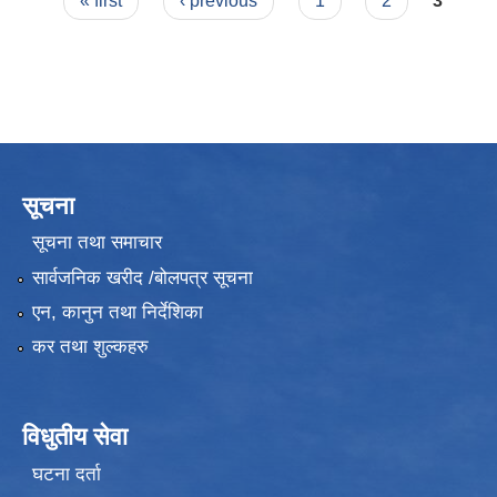
Pages
« first
‹ previous
1
2
3
सूचना
सूचना तथा समाचार
सार्वजनिक खरीद /बोलपत्र सूचना
एन, कानुन तथा निर्देशिका
कर तथा शुल्कहरु
विधुतीय सेवा
घटना दर्ता
उपभोक्ता समितिले मालसमान ,सेवा तथा हेभी मेशीनरी अउजार भाडामा लिदा वा खरिद गर्दा अवलम्बन गर्नुपर्ने प्रकृयाहरु