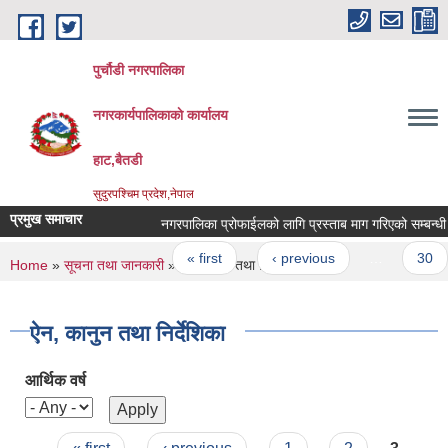
Skip to main content
पुर्चौडी नगरपालिका
नगरकार्यपालिकाकाे कार्यालय
हाट,बैतडी
सुदुरपश्चिम प्रदेश,नेपाल
प्रमुख समाचार
नगरपालिका प्रोफाईलको लागि प्रस्ताब माग गरिएको सम्बन्धी सू
Pages
« first
‹ previous
…
30
You are here
Home
»
सूचना तथा जानकारी
» ऐन, कानुन तथा निर्देशिका
ऐन, कानुन तथा निर्देशिका
आर्थिक वर्ष