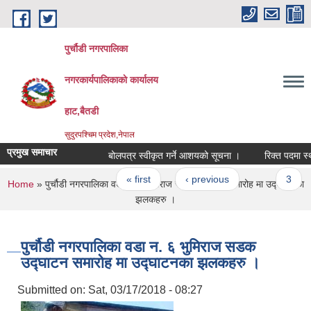
Skip to main content
पुर्चौडी नगरपालिका
नगरकार्यपालिकाकाे कार्यालय
हाट,बैतडी
सुदुरपश्चिम प्रदेश,नेपाल
प्रमुख समाचार
बोलपत्र स्वीकृत गर्ने आशयको सूचना ।
रिक्त पदमा स्थाय
Pages
« first
‹ previous
…
3
You are here
Home
» पुर्चौडी नगरपालिका वडा न. ६ भुमिराज सडक उद्घ‍ाटन समारोह मा उद्घ‍ाटनका
झलकहरु ।
पुर्चौडी नगरपालिका वडा न. ६ भुमिराज सडक
उद्घ‍ाटन समारोह मा उद्घ‍ाटनका झलकहरु ।
Submitted on:
Sat, 03/17/2018 - 08:27