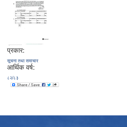
प्रकार:
सूचना तथा समाचार
आर्थिक वर्ष:
८२/८३
उपभोक्ता समितिले मालसमान ,सेवा तथा हेभी मेशीनरी अउजार भाडामा लिदा वा खरिद गर्दा अवलम्बन गर्नुपर्ने प्रकृयाहरु