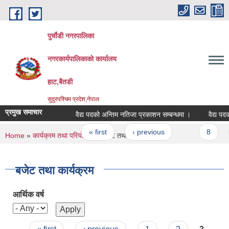
Skip to main content
पुर्चौडी नगरपालिका
नगरकार्यपालिकाकाे कार्यालय
हाट,बैतडी
सुदुरपश्चिम प्रदेश,नेपाल
प्रमुख समाचार
वैद्य पदको अन्तिम नतिजा प्रकाशन सम्बन्धमा ।
वैद्य पदको
Pages
« first
‹ previous
…
8
You are here
Home
»
कार्यक्रम तथा परियोजना
» बजेट तथा कार्यक्रम
बजेट तथा कार्यक्रम
आर्थिक वर्ष