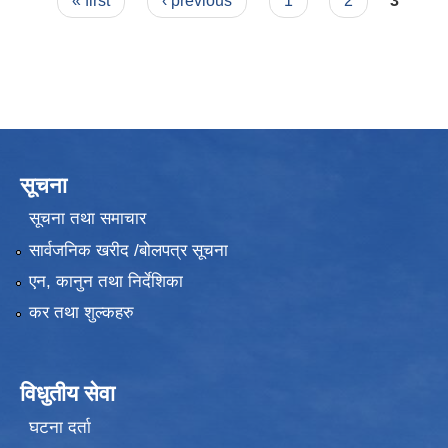
Pages
« first
‹ previous
1
2
3
सूचना
सूचना तथा समाचार
सार्वजनिक खरीद /बोलपत्र सूचना
एन, कानुन तथा निर्देशिका
कर तथा शुल्कहरु
विधुतीय सेवा
घटना दर्ता
उपभोक्ता समितिले मालसमान ,सेवा तथा हेभी मेशीनरी अउजार भाडामा लिदा वा खरिद गर्दा अवलम्बन गर्नुपर्ने प्रकृयाहरु