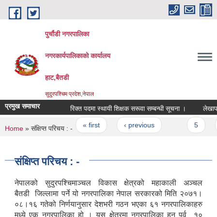
Skip to main content
पुर्चौडी नगरपालिका
नगरकार्यपालिकाकाे कार्यालय
हाट,बैतडी
सुदुरपश्चिम प्रदेश,नेपाल
प्रमुख समाचार
रिक्त पदमा स्थायी शिक्षक सरूवा सम्बन्धी सूचना ।
लेखापरीक
Pages
« first
‹ previous
…
5
You are here
Home
» संक्षिप्त परिचय : -
संक्षिप्त परिचय : -
नेपालको सुदुरपश्चिमाञ्चल विकास क्षेत्रको महाकाली अञ्चल
बैतडी जिल्लामा पर्ने यो नगरपालिका नेपाल सरकारको मिति २०७१।
०८।१६ गतेको निर्णयानुसार देशभरी गठन भएका ६१ नगरपालिकाहरु
मध्ये एक नगरपालिका हो । यस क्षेत्रमा नगरपालिका हुन पुर्व १०