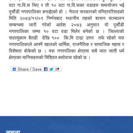
वटा गा.वि.स थिए र ती १० वटा गा.वि.सका वडाहरु समायोजन भई
पुर्चौडी नगरपालिका बनाईएको हो । नेपाल सरकारको मन्त्रिपरिसदको
मिति २०७३/११/०९ निर्णयबाट स्थानीय तहको शासन सञ्चालन
सम्बन्धमा जारी गरेको आदेश २०७३ अनुसार यो पुर्चौडी
नगरपालिका जम्मा १० वटा वडा मिलेर बनेको छ । जिल्लाको
सदरमुकाम बैतडी देखि १०० कि.मि टाढा उत्तर तर्फ रहेको यस
नगरपालिकाले आफ्नै खालको धार्मिक, राजनैतिक र सामाजिक महत्व र
विशेषता बोकेको छ । यस नगरपलिका क्षेत्रमा सबै जात जाती धर्म
क्षेत्रका मानिसहरुको मिश्रित बसोवास रहेको छ ।
सूचना
उपभोक्ता समितिले मालसमान ,सेवा तथा हेभी मेशीनरी अउजार भाडामा लिदा वा खरिद गर्दा अवलम्बन गर्नुपर्ने प्रकृयाहरु