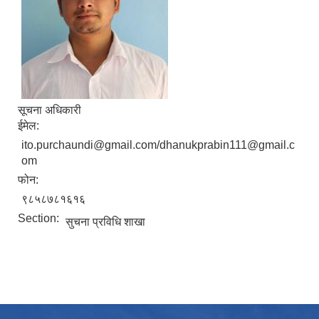
सूचना अधिकारी
ईमेल:
ito.purchaundi@gmail.com/dhanukprabin111@gmail.c
om
फोन:
९८५८७८१६१६
Section:
सुचना प्रविधि शाखा
उपभोक्ता समितिले मालसमान ,सेवा तथा हेभी मेशीनरी अउजार भाडामा लिदा वा खरिद गर्दा अवलम्बन गर्नुपर्ने प्रकृयाहरु