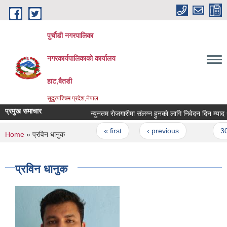
Skip to main content
पुर्चौडी नगरपालिका
नगरकार्यपालिकाकाे कार्यालय
हाट,बैतडी
सुदुरपश्चिम प्रदेश,नेपाल
प्रमुख समाचार
न्युनतम राेजगारीमा संलग्न हुनकाे लागि निवेदन दिन म्याद थ
Pages
« first
‹ previous
…
30
You are here
Home
» प्रविन धानुक
प्रविन धानुक