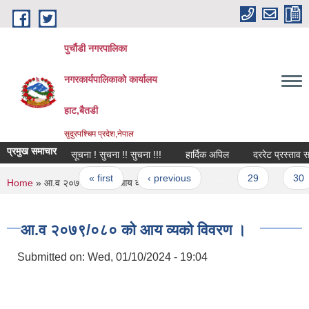
Skip to main content
पुर्चौडी नगरपालिका
नगरकार्यपालिकाकाे कार्यालय
हाट,बैतडी
सुदुरपश्चिम प्रदेश,नेपाल
प्रमुख समाचार
सूचना ! सुचना !! सुचना !!!
हार्दिक अपिल
दररेट प्रस्ताव सम्ब
Pages
« first
‹ previous
…
29
30
You are here
Home
» आ.व २०७९/०८० को आय व्यको विवरण ।
आ.व २०७९/०८० को आय व्यको विवरण ।
Submitted on:
Wed, 01/10/2024 - 19:04