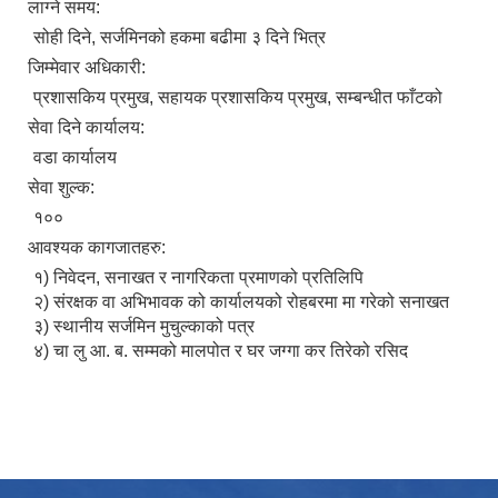
लाग्ने समय:
सोही दिने, सर्जमिनको हकमा बढीमा ३ दिने भित्र
जिम्मेवार अधिकारी:
प्रशासकिय प्रमुख, सहायक प्रशासकिय प्रमुख, सम्बन्धीत फाँटको
सेवा दिने कार्यालय:
वडा कार्यालय
सेवा शुल्क:
१००
आवश्यक कागजातहरु:
१) निवेदन, सनाखत र नागरिकता प्रमाणको प्रतिलिपि
२) संरक्षक वा अभिभावक को कार्यालयको रोहबरमा मा गरेको सनाखत
३) स्थानीय सर्जमिन मुचुल्काको पत्र
४) चा लु आ. ब. सम्मको मालपोत र घर जग्गा कर तिरेको रसिद
उपभोक्ता समितिले मालसमान ,सेवा तथा हेभी मेशीनरी अउजार भाडामा लिदा वा खरिद गर्दा अवलम्बन गर्नुपर्ने प्रकृयाहरु