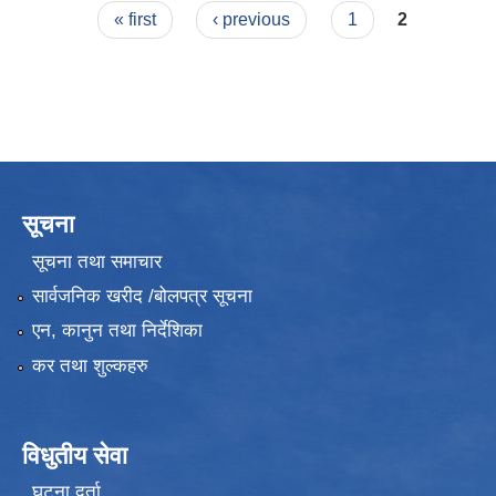
Pages
« first
‹ previous
1
2
सूचना
सूचना तथा समाचार
सार्वजनिक खरीद /बोलपत्र सूचना
एन, कानुन तथा निर्देशिका
कर तथा शुल्कहरु
विधुतीय सेवा
घटना दर्ता
उपभोक्ता समितिले मालसमान ,सेवा तथा हेभी मेशीनरी अउजार भाडामा लिदा वा खरिद गर्दा अवलम्बन गर्नुपर्ने प्रकृयाहरु