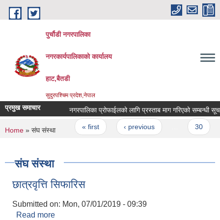
Skip to main content
पुर्चौडी नगरपालिका
नगरकार्यपालिकाकाे कार्यालय
हाट,बैतडी
सुदुरपश्चिम प्रदेश,नेपाल
प्रमुख समाचार
नगरपालिका प्रोफाईलको लागि प्रस्ताब माग गरिएको सम्बन्धी सूचना 
Pages
« first
‹ previous
…
30
You are here
Home
» संघ संस्था
संघ संस्था
छात्रवृत्ति सिफारिस
Submitted on:
Mon, 07/01/2019 - 09:39
Read more
about छात्रवृत्ति सिफारिस