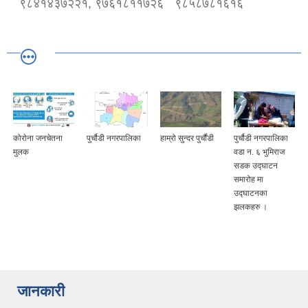
९८४१४३७२२१, ९७६१८११७२६
९८५८७८१६१६
कोराेना जनचेतना
पुर्चौडी नगरपालिका
हाम्रो सुन्दर पुर्चौंडी
पुर्चौडी नगरपालिका
मुलक
वडा न. ६ भुमिराज
सडक उद्घ‍ाटन
समारोह मा
उद्घ‍ाटनका
झलकहरु ।
जानकारी