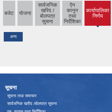
सार्वजनिक
ऐन
खरिद /
कानुन
कार्यापालिका
बजेट
याेजना
(active
बाेलपत्र
तथा
निर्णय
tab)
सुचना
निर्देशिका
अन्य
सूचना
सूचना तथा समाचार
सार्वजनिक खरीद /बोलपत्र सूचना
एन, कानुन तथा निर्देशिका