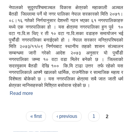
नेपालको सुदुरपश्चिमाञ्चल विकास क्षेत्रको महाकाली अञ्चल
बैतडी जिल्लामा पर्ने यो नगर पालिका नेपाल सरकारको मिति २०७१।
०८।१६ गतेको निर्णयानुसार देशभरी गठन भएका ६१ नगरपालिकाहरु
मध्ये एक नगरपालिका हो । यस क्षेत्रमा नगरपालिका हुन पुर्व १०
वटा गा.वि.स थिए र ती १० वटा गा.वि.सका वडाहरु समायोजन भई
पुर्चौडी नगरपालिका बनाईएको हो । नेपाल सरकार मन्त्रिपरिषदको
मिति २०७३/११/०९ निर्णयबाट स्थानीय तहको शासन संञ्चालन
सम्बन्धमा जारी गरेको आदेश २०७३ अनुसार यो पुर्चौडी
नगरपालिका जम्मा १० वटा वडा मिलेर बनेको छ । जिल्लाको
सदरमुकाम बैतडी देखि १०० कि.मि टाढा उत्तर तर्फ रहेको यस
नगरपालिकाले आफ्नै खालको धार्मिक, राजनैतिक र सामाजिक महत्व र
विशेषता बोकेको छ । यस नगरपलिका क्षेत्रमा सबै जात जाती धर्म
क्षेत्रका मानिसहरुको मिश्रित बसोवास रहेको छ ।
Read more
about संक्षिप्त परिचय : -
Pages
« first
‹ previous
1
2
उपभोक्ता समितिले मालसमान ,सेवा तथा हेभी मेशीनरी अउजार भाडामा लिदा वा खरिद गर्दा अवलम्बन गर्नुपर्ने प्रकृयाहरु