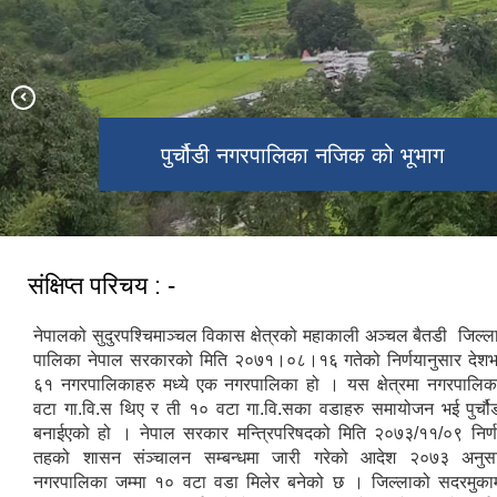
पुर्चौडी नगरपालिका नजिक को भूभाग
डिलाशैनी भगवती मन्दिर
संक्षिप्त परिचय : -
नेपालको सुदुरपश्चिमाञ्चल विकास क्षेत्रको महाकाली अञ्चल बैतडी जिल्लाम
पालिका नेपाल सरकारको मिति २०७१।०८।१६ गतेको निर्णयानुसार देश
६१ नगरपालिकाहरु मध्ये एक नगरपालिका हो । यस क्षेत्रमा नगरपालिका
वटा गा.वि.स थिए र ती १० वटा गा.वि.सका वडाहरु समायोजन भई पुर्च
बनाईएको हो । नेपाल सरकार मन्त्रिपरिषदको मिति २०७३/११/०९ निर्ण
तहको शासन संञ्चालन सम्बन्धमा जारी गरेको आदेश २०७३ अनुसार
नगरपालिका जम्मा १० वटा वडा मिलेर बनेको छ । जिल्लाको सदरमुका