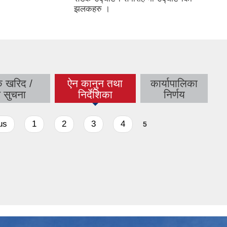
झलकहरु ।
क खरिद /
ऐन कानुन तथा
कार्यापालिका
(active tab)
र सुचना
निर्देशिका
निर्णय
us
1
2
3
4
5