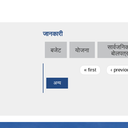
जानकारी
सार्वजनि
बजेट
याेजना
बाेलपत्
Pages
« first
‹ previo
अन्य