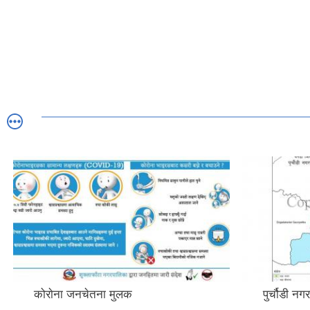
कोराेना जनचेतना मुलक
पुर्चौडी न