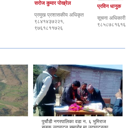
सरोज कुमार पोख्रेल
प्रविन धानुक
प्रमुख प्रशासकीय अधिकृत
सूचना अधिकारी
९८४१४३७२२१,
९८५८७८१६१६
९७६१८११७२६
पुर्चौडी नगरपालिका वडा न. ६ भुमिराज
सडक उद्घ‍ाटन समारोह मा उद्घ‍ाटनका