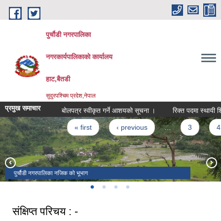
Skip to main content
पुर्चौडी नगरपालिका
नगरकार्यपालिकाकाे कार्यालय
हाट,बैतडी
सुदुरपश्चिम प्रदेश,नेपाल
प्रमुख समाचार
बोलपत्र स्वीकृत गर्ने आशयको सूचना ।
रिक्त पदमा स्थायी शिक्षक
Pages
« first
‹ previous
…
3
4
पुर्चौडी नगरपालिका नजिक को भूभाग
डिलाशैनी भगवती मन्दिर
संक्षिप्त परिचय : -