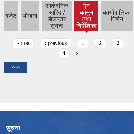
सार्वजनिक
ऐन
खरिद /
कानुन
कार्यापालिका
बजेट
याेजना
(active
बाेलपत्र
तथा
निर्णय
tab)
सुचना
निर्देशिका
Pages
« first
‹ previous
1
2
3
4
5
अन्य
सूचना