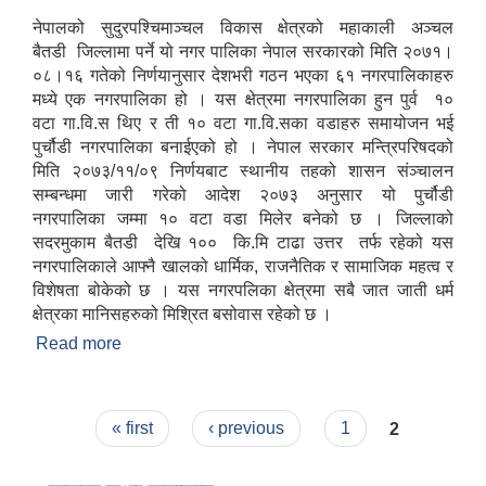
नेपालको सुदुरपश्चिमाञ्चल विकास क्षेत्रको महाकाली अञ्चल
बैतडी जिल्लामा पर्ने यो नगर पालिका नेपाल सरकारको मिति २०७१।
०८।१६ गतेको निर्णयानुसार देशभरी गठन भएका ६१ नगरपालिकाहरु
मध्ये एक नगरपालिका हो । यस क्षेत्रमा नगरपालिका हुन पुर्व १०
वटा गा.वि.स थिए र ती १० वटा गा.वि.सका वडाहरु समायोजन भई
पुर्चौडी नगरपालिका बनाईएको हो । नेपाल सरकार मन्त्रिपरिषदको
मिति २०७३/११/०९ निर्णयबाट स्थानीय तहको शासन संञ्चालन
सम्बन्धमा जारी गरेको आदेश २०७३ अनुसार यो पुर्चौडी
नगरपालिका जम्मा १० वटा वडा मिलेर बनेको छ । जिल्लाको
सदरमुकाम बैतडी देखि १०० कि.मि टाढा उत्तर तर्फ रहेको यस
नगरपालिकाले आफ्नै खालको धार्मिक, राजनैतिक र सामाजिक महत्व र
विशेषता बोकेको छ । यस नगरपलिका क्षेत्रमा सबै जात जाती धर्म
क्षेत्रका मानिसहरुको मिश्रित बसोवास रहेको छ ।
Read more
about संक्षिप्त परिचय : -
Pages
« first
‹ previous
1
2
उपभोक्ता समितिले मालसमान ,सेवा तथा हेभी मेशीनरी अउजार भाडामा लिदा वा खरिद गर्दा अवलम्बन गर्नुपर्ने प्रकृयाहरु