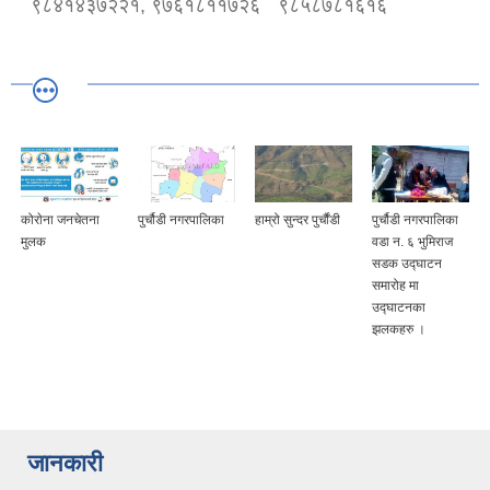
९८४१४३७२२१, ९७६१८११७२६
९८५८७८१६१६
कोराेना जनचेतना
पुर्चौडी नगरपालिका
हाम्रो सुन्दर पुर्चौंडी
पुर्चौडी नगरपालिका
मुलक
वडा न. ६ भुमिराज
सडक उद्घ‍ाटन
समारोह मा
उद्घ‍ाटनका
झलकहरु ।
जानकारी