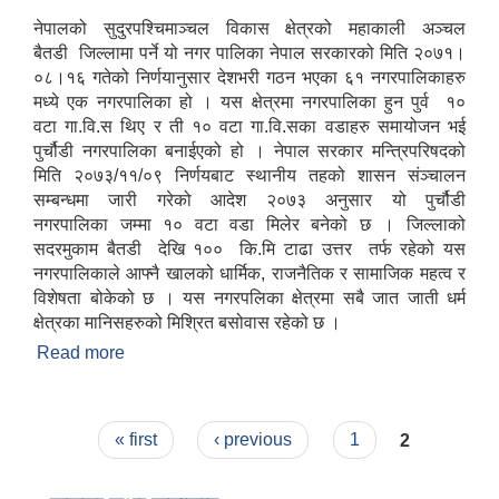
नेपालको सुदुरपश्चिमाञ्चल विकास क्षेत्रको महाकाली अञ्चल
बैतडी जिल्लामा पर्ने यो नगर पालिका नेपाल सरकारको मिति २०७१।
०८।१६ गतेको निर्णयानुसार देशभरी गठन भएका ६१ नगरपालिकाहरु
मध्ये एक नगरपालिका हो । यस क्षेत्रमा नगरपालिका हुन पुर्व १०
वटा गा.वि.स थिए र ती १० वटा गा.वि.सका वडाहरु समायोजन भई
पुर्चौडी नगरपालिका बनाईएको हो । नेपाल सरकार मन्त्रिपरिषदको
मिति २०७३/११/०९ निर्णयबाट स्थानीय तहको शासन संञ्चालन
सम्बन्धमा जारी गरेको आदेश २०७३ अनुसार यो पुर्चौडी
नगरपालिका जम्मा १० वटा वडा मिलेर बनेको छ । जिल्लाको
सदरमुकाम बैतडी देखि १०० कि.मि टाढा उत्तर तर्फ रहेको यस
नगरपालिकाले आफ्नै खालको धार्मिक, राजनैतिक र सामाजिक महत्व र
विशेषता बोकेको छ । यस नगरपलिका क्षेत्रमा सबै जात जाती धर्म
क्षेत्रका मानिसहरुको मिश्रित बसोवास रहेको छ ।
Read more
about संक्षिप्त परिचय : -
Pages
« first
‹ previous
1
2
उपभोक्ता समितिले मालसमान ,सेवा तथा हेभी मेशीनरी अउजार भाडामा लिदा वा खरिद गर्दा अवलम्बन गर्नुपर्ने प्रकृयाहरु