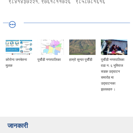
९८४१४३७२२१, ९७६१८११७२६
९८५८७८१६१६
कोराेना जनचेतना
पुर्चौडी नगरपालिका
हाम्रो सुन्दर पुर्चौंडी
पुर्चौडी नगरपालिका
मुलक
वडा न. ६ भुमिराज
सडक उद्घ‍ाटन
समारोह मा
उद्घ‍ाटनका
झलकहरु ।
जानकारी