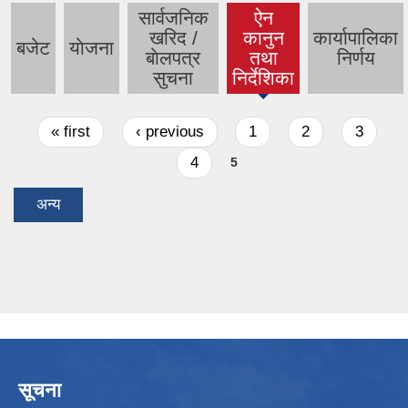
सार्वजनिक
ऐन
खरिद /
कानुन
कार्यापालिका
बजेट
याेजना
(active
बाेलपत्र
तथा
निर्णय
tab)
सुचना
निर्देशिका
Pages
« first
‹ previous
1
2
3
4
5
अन्य
सूचना