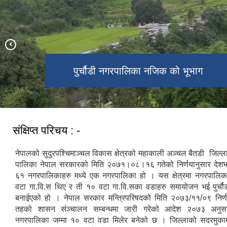
पुर्चौडी नगरपालिका नजिक को भूभाग
डिलाशैनी भगवती मन्दिर
संक्षिप्त परिचय : -
नेपालको सुदुरपश्चिमाञ्चल विकास क्षेत्रको महाकाली अञ्चल बैतडी जिल्लाम
पालिका नेपाल सरकारको मिति २०७१।०८।१६ गतेको निर्णयानुसार देश
६१ नगरपालिकाहरु मध्ये एक नगरपालिका हो । यस क्षेत्रमा नगरपालिका
वटा गा.वि.स थिए र ती १० वटा गा.वि.सका वडाहरु समायोजन भई पुर्च
बनाईएको हो । नेपाल सरकार मन्त्रिपरिषदको मिति २०७३/११/०९ निर्ण
तहको शासन संञ्चालन सम्बन्धमा जारी गरेको आदेश २०७३ अनुसार
नगरपालिका जम्मा १० वटा वडा मिलेर बनेको छ । जिल्लाको सदरमुका