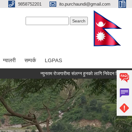
9858752201
ito.purchaundi@gmail.com
Search form
Search
ग्यालरी
सम्पर्क
LGPAS
न्युनतम राेजगारीमा संलग्न हुनकाे लागि निवेदन दिन म्याद थप गरिए
Pages
« first
‹ previous