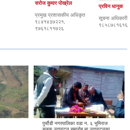
सरोज कुमार पोख्रेल
प्रविन धानुक
प्रमुख प्रशासकीय अधिकृत
सूचना अधिकारी
९८४१४३७२२१,
९८५८७८१६१६
९७६१८११७२६
पुर्चौडी नगरपालिका वडा न. ६ भुमिराज
सडक उद्घ‍ाटन समारोह मा उद्घ‍ाटनका