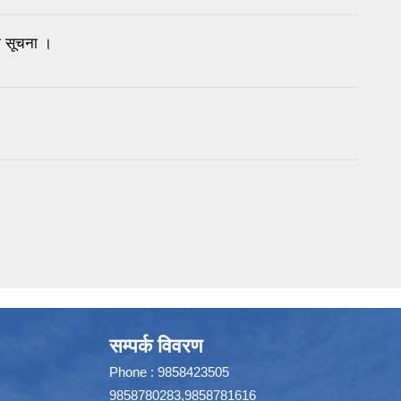
ाे सूचना ।
सम्पर्क विवरण
Phone : 9858423505
9858780283,9858781616