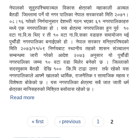
नेपालको सुदुरपश्चिमाञ्चल विकास क्षेत्रको महाकाली अञ्चल
बैतडी जिल्लामा पर्ने यो नगर पालिका नेपाल सरकारको मिति २०७१।
०८।१६ गतेको निर्णयानुसार देशभरी गठन भएका ६१ नगरपालिकाहरु
मध्ये एक नगरपालिका हो । यस क्षेत्रमा नगरपालिका हुन पुर्व १०
वटा गा.वि.स थिए र ती १० वटा गा.वि.सका वडाहरु समायोजन भई
पुर्चौडी नगरपालिका बनाईएको हो । नेपाल सरकार मन्त्रिपरिषदको
मिति २०७३/११/०९ निर्णयबाट स्थानीय तहको शासन संञ्चालन
सम्बन्धमा जारी गरेको आदेश २०७३ अनुसार यो पुर्चौडी
नगरपालिका जम्मा १० वटा वडा मिलेर बनेको छ । जिल्लाको
सदरमुकाम बैतडी देखि १०० कि.मि टाढा उत्तर तर्फ रहेको यस
नगरपालिकाले आफ्नै खालको धार्मिक, राजनैतिक र सामाजिक महत्व र
विशेषता बोकेको छ । यस नगरपलिका क्षेत्रमा सबै जात जाती धर्म
क्षेत्रका मानिसहरुको मिश्रित बसोवास रहेको छ ।
Read more
about संक्षिप्त परिचय : -
Pages
« first
‹ previous
1
2
उपभोक्ता समितिले मालसमान ,सेवा तथा हेभी मेशीनरी अउजार भाडामा लिदा वा खरिद गर्दा अवलम्बन गर्नुपर्ने प्रकृयाहरु