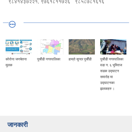
९८४१४३७२२१, ९७६१८११७२६
९८५८७८१६१६
कोराेना जनचेतना
पुर्चौडी नगरपालिका
हाम्रो सुन्दर पुर्चौंडी
पुर्चौडी नगरपालिका
मुलक
वडा न. ६ भुमिराज
सडक उद्घ‍ाटन
समारोह मा
उद्घ‍ाटनका
झलकहरु ।
जानकारी