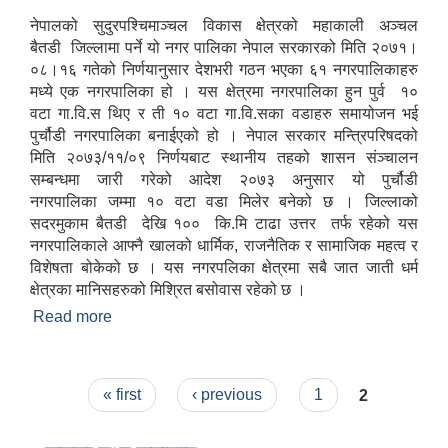
नेपालको सुदुरपश्चिमाञ्चल विकास क्षेत्रको महाकाली अञ्चल
बैतडी जिल्लामा पर्ने यो नगर पालिका नेपाल सरकारको मिति २०७१।
०८।१६ गतेको निर्णयानुसार देशभरी गठन भएका ६१ नगरपालिकाहरु
मध्ये एक नगरपालिका हो । यस क्षेत्रमा नगरपालिका हुन पुर्व १०
वटा गा.वि.स थिए र ती १० वटा गा.वि.सका वडाहरु समायोजन भई
पुर्चौडी नगरपालिका बनाईएको हो । नेपाल सरकार मन्त्रिपरिषदको
मिति २०७३/११/०९ निर्णयबाट स्थानीय तहको शासन संञ्चालन
सम्बन्धमा जारी गरेको आदेश २०७३ अनुसार यो पुर्चौडी
नगरपालिका जम्मा १० वटा वडा मिलेर बनेको छ । जिल्लाको
सदरमुकाम बैतडी देखि १०० कि.मि टाढा उत्तर तर्फ रहेको यस
नगरपालिकाले आफ्नै खालको धार्मिक, राजनैतिक र सामाजिक महत्व र
विशेषता बोकेको छ । यस नगरपलिका क्षेत्रमा सबै जात जाती धर्म
क्षेत्रका मानिसहरुको मिश्रित बसोवास रहेको छ ।
Read more
about संक्षिप्त परिचय : -
Pages
« first
‹ previous
1
2
उपभोक्ता समितिले मालसमान ,सेवा तथा हेभी मेशीनरी अउजार भाडामा लिदा वा खरिद गर्दा अवलम्बन गर्नुपर्ने प्रकृयाहरु