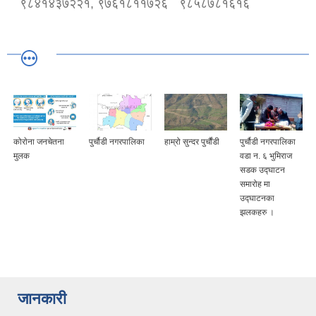
९८४१४३७२२१, ९७६१८११७२६
९८५८७८१६१६
कोराेना जनचेतना
पुर्चौडी नगरपालिका
हाम्रो सुन्दर पुर्चौंडी
पुर्चौडी नगरपालिका
मुलक
वडा न. ६ भुमिराज
सडक उद्घ‍ाटन
समारोह मा
उद्घ‍ाटनका
झलकहरु ।
जानकारी