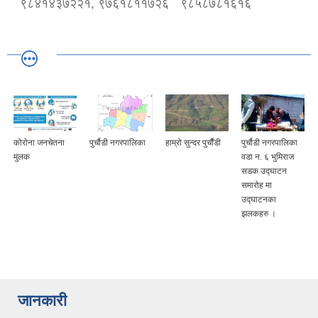
९८४१४३७२२१, ९७६१८११७२६
९८५८७८१६१६
कोराेना जनचेतना
पुर्चौडी नगरपालिका
हाम्रो सुन्दर पुर्चौंडी
पुर्चौडी नगरपालिका
मुलक
वडा न. ६ भुमिराज
सडक उद्घ‍ाटन
समारोह मा
उद्घ‍ाटनका
झलकहरु ।
जानकारी