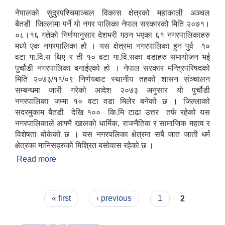
नेपालको सुदुरपश्चिमाञ्चल विकास क्षेत्रको महाकाली अञ्चल
बैतडी जिल्लामा पर्ने यो नगर पालिका नेपाल सरकारको मिति २०७१।
०८।१६ गतेको निर्णयानुसार देशभरी गठन भएका ६१ नगरपालिकाहरु
मध्ये एक नगरपालिका हो । यस क्षेत्रमा नगरपालिका हुन पुर्व १०
वटा गा.वि.स थिए र ती १० वटा गा.वि.सका वडाहरु समायोजन भई
पुर्चौडी नगरपालिका बनाईएको हो । नेपाल सरकार मन्त्रिपरिषदको
मिति २०७३/११/०९ निर्णयबाट स्थानीय तहको शासन संञ्चालन
सम्बन्धमा जारी गरेको आदेश २०७३ अनुसार यो पुर्चौडी
नगरपालिका जम्मा १० वटा वडा मिलेर बनेको छ । जिल्लाको
सदरमुकाम बैतडी देखि १०० कि.मि टाढा उत्तर तर्फ रहेको यस
नगरपालिकाले आफ्नै खालको धार्मिक, राजनैतिक र सामाजिक महत्व र
विशेषता बोकेको छ । यस नगरपलिका क्षेत्रमा सबै जात जाती धर्म
क्षेत्रका मानिसहरुको मिश्रित बसोवास रहेको छ ।
Read more
about संक्षिप्त परिचय : -
Pages
« first
‹ previous
1
2
उपभोक्ता समितिले मालसमान ,सेवा तथा हेभी मेशीनरी अउजार भाडामा लिदा वा खरिद गर्दा अवलम्बन गर्नुपर्ने प्रकृयाहरु