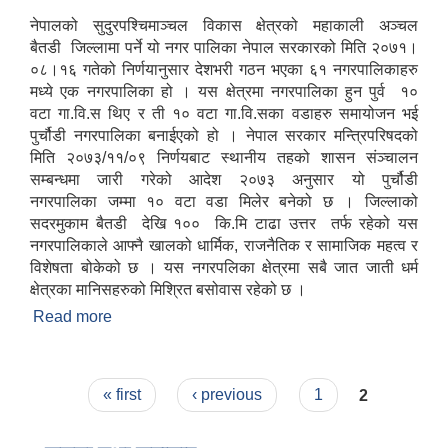
नेपालको सुदुरपश्चिमाञ्चल विकास क्षेत्रको महाकाली अञ्चल
बैतडी जिल्लामा पर्ने यो नगर पालिका नेपाल सरकारको मिति २०७१।
०८।१६ गतेको निर्णयानुसार देशभरी गठन भएका ६१ नगरपालिकाहरु
मध्ये एक नगरपालिका हो । यस क्षेत्रमा नगरपालिका हुन पुर्व १०
वटा गा.वि.स थिए र ती १० वटा गा.वि.सका वडाहरु समायोजन भई
पुर्चौडी नगरपालिका बनाईएको हो । नेपाल सरकार मन्त्रिपरिषदको
मिति २०७३/११/०९ निर्णयबाट स्थानीय तहको शासन संञ्चालन
सम्बन्धमा जारी गरेको आदेश २०७३ अनुसार यो पुर्चौडी
नगरपालिका जम्मा १० वटा वडा मिलेर बनेको छ । जिल्लाको
सदरमुकाम बैतडी देखि १०० कि.मि टाढा उत्तर तर्फ रहेको यस
नगरपालिकाले आफ्नै खालको धार्मिक, राजनैतिक र सामाजिक महत्व र
विशेषता बोकेको छ । यस नगरपलिका क्षेत्रमा सबै जात जाती धर्म
क्षेत्रका मानिसहरुको मिश्रित बसोवास रहेको छ ।
Read more
about संक्षिप्त परिचय : -
Pages
« first
‹ previous
1
2
उपभोक्ता समितिले मालसमान ,सेवा तथा हेभी मेशीनरी अउजार भाडामा लिदा वा खरिद गर्दा अवलम्बन गर्नुपर्ने प्रकृयाहरु