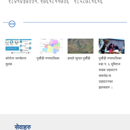
९८४१४३७२२१, ९७६१८११७२६
९८५८७८१६१६
कोराेना जनचेतना
पुर्चौडी नगरपालिका
हाम्रो सुन्दर पुर्चौंडी
पुर्चौडी नगरपालिका
मुलक
वडा न. ६ भुमिराज
सडक उद्घ‍ाटन
समारोह मा
उद्घ‍ाटनका
झलकहरु ।
सेवाहरु