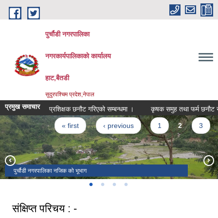
Skip to main content
पुर्चौडी नगरपालिका
नगरकार्यपालिकाकाे कार्यालय
हाट,बैतडी
सुदुरपश्चिम प्रदेश,नेपाल
प्रमुख समाचार
प्रशिक्षक छनौट गरिएको सम्बन्धमा ।
कृषक समुह तथा फर्म छनाैट सम्ब
Pages
« first
‹ previous
1
2
3
पुर्चौडी नगरपालिका नजिक को भूभाग
डिलाशैनी भगवती मन्दिर
संक्षिप्त परिचय : -